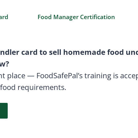
ard
Food Manager Certification
ndler card to sell homemade food unde
aw?
ght place — FoodSafePal’s training is acc
 food requirements.