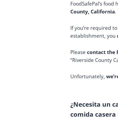
FoodSafePal’s food 
County, California
.
If you’re required t
establishment, you
Please
contact the
“Riverside County Ca
Unfortunately,
we’r
¿Necesita un c
comida casera b