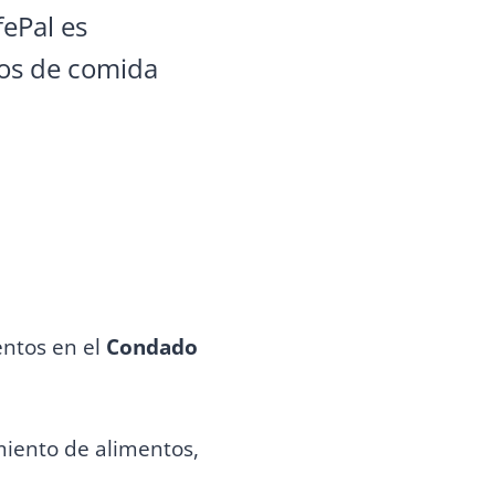
fePal es
tos de comida
entos en el
Condado
miento de alimentos,