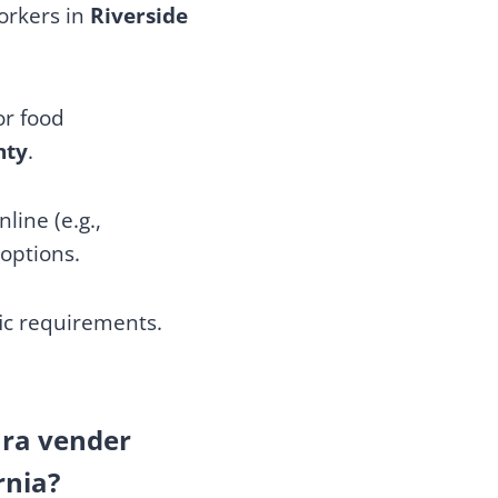
orkers in
Riverside
or food
nty
.
line (e.g.,
 options.
fic requirements.
ara vender
rnia?