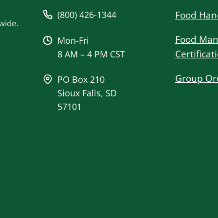
(800) 426-1344
Food Han
wide.
Food Man
Mon-Fri
Certificat
8 AM – 4 PM CST
Group Or
PO Box 210
Sioux Falls, SD
57101