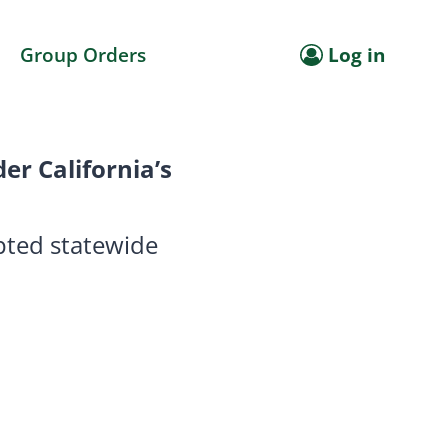
Group Orders
Log in
r California’s
epted statewide