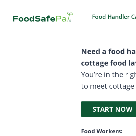
Skip
to
Food Handler C
content
Need a food ha
cottage food l
You’re in the ri
to meet cottage
START NOW
Food Workers: